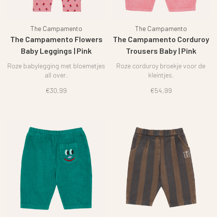
The Campamento
The Campamento
The Campamento Flowers
The Campamento Corduroy
Baby Leggings | Pink
Trousers Baby | Pink
Roze babylegging met bloemetjes
Roze corduroy broekje voor de
all over.
kleintjes.
€30,99
€54,99