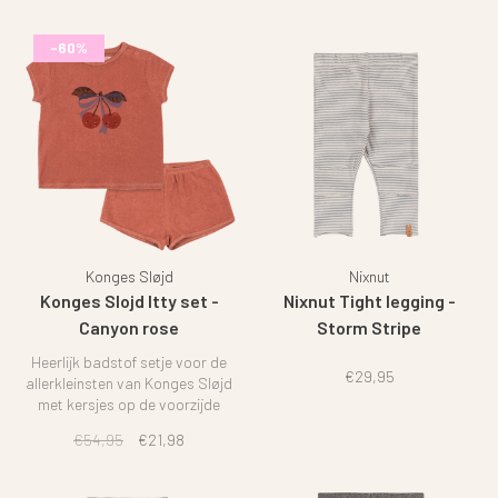
-60%
Konges Sløjd
Nixnut
Konges Slojd Itty set -
Nixnut Tight legging -
Canyon rose
Storm Stripe
Heerlijk badstof setje voor de
€29,95
allerkleinsten van Konges Sløjd
met kersjes op de voorzijde
€54,95
€21,98