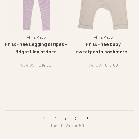
Phil&Phae
Phil&Phae
Phil&Phae Legging stripes -
Phil&Phae baby
Bright lilac stripes
sweatpants cashmere -
Nougat
€34,99
€14,00
€41,99
€16,80
1
2
3
Toon 1 - 24 van 50