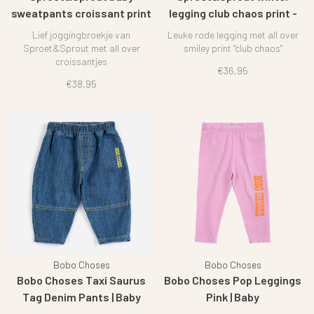
sweatpants croissant print
legging club chaos print -
- Ivory
Vivid red
Lief joggingbroekje van
Leuke rode legging met all over
Sproet&Sprout met all over
smiley print "club chaos"
croissantjes
€36,95
€38,95
Bobo Choses
Bobo Choses
Bobo Choses Taxi Saurus
Bobo Choses Pop Leggings
Tag Denim Pants | Baby
Pink | Baby