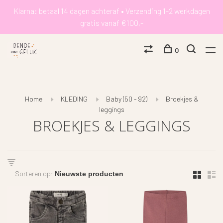
Klarna: betaal 14 dagen achteraf • Verzending 1-2 werkdagen
gratis vanaf €100,-
0
Home
KLEDING
Baby (50 - 92)
Broekjes &
leggings
BROEKJES & LEGGINGS
Sorteren op: