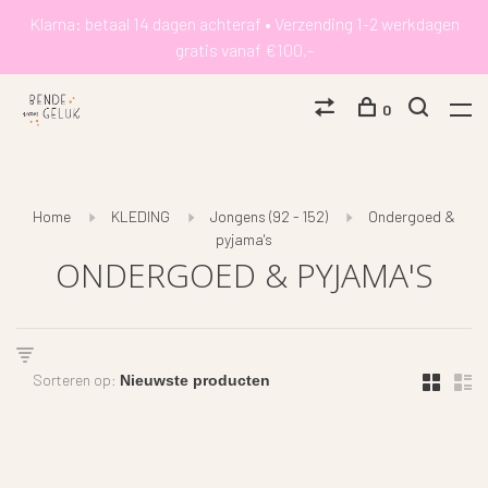
Klarna: betaal 14 dagen achteraf • Verzending 1-2 werkdagen
gratis vanaf €100,-
0
Home
KLEDING
Jongens (92 - 152)
Ondergoed &
pyjama's
ONDERGOED & PYJAMA'S
Sorteren op: