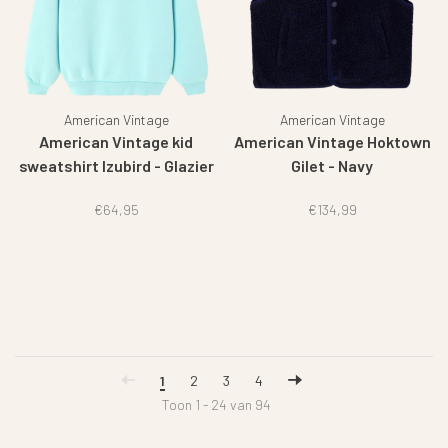
American Vintage
American Vintage
American Vintage kid
American Vintage Hoktown
sweatshirt Izubird - Glazier
Gilet - Navy
vintage
€64,95
€134,99
1
2
3
4
Toon 1 - 24 van 94