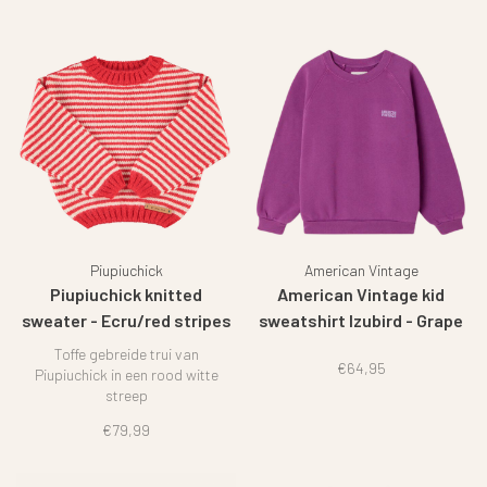
Piupiuchick
American Vintage
Piupiuchick knitted
American Vintage kid
sweater - Ecru/red stripes
sweatshirt Izubird - Grape
juice
Toffe gebreide trui van
€64,95
Piupiuchick in een rood witte
streep
€79,99