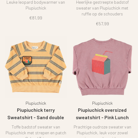
Leuke leopard bodywarmer van
Heerlijke gestreepte badstof
Piupiuchick
sweater van Piupiuchick met
ruffle op de schouders
€81,99
€57,99
Piupiuchick
Piupiuchick
Piupiuchick terry
Piupiuchick oversized
Sweatshirt - Sand double
sweatshirt - Pink Lunch
stripes
break
Toffe badstof sweater van
Prachtige oudroze sweater van
Piupiuchick met strepen en patch
Piupiuchick, leuk voor zowel