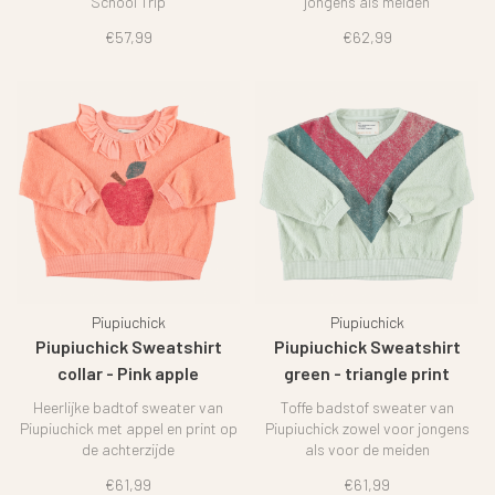
School Trip
jongens als meiden
€57,99
€62,99
Piupiuchick
Piupiuchick
Piupiuchick Sweatshirt
Piupiuchick Sweatshirt
collar - Pink apple
green - triangle print
Heerlijke badtof sweater van
Toffe badstof sweater van
Piupiuchick met appel en print op
Piupiuchick zowel voor jongens
de achterzijde
als voor de meiden
€61,99
€61,99