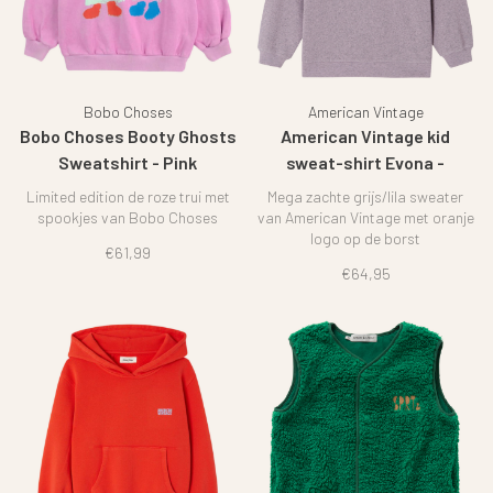
Bobo Choses
American Vintage
Bobo Choses Booty Ghosts
American Vintage kid
Sweatshirt - Pink
sweat-shirt Evona -
Sugered almond
Limited edition de roze trui met
Mega zachte grijs/lila sweater
spookjes van Bobo Choses
van American Vintage met oranje
logo op de borst
€61,99
€64,95