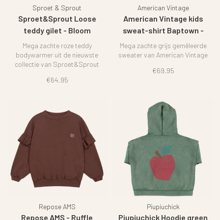
Sproet & Sprout
American Vintage
Sproet&Sprout Loose
American Vintage kids
teddy gilet - Bloom
sweat-shirt Baptown -
Heather grey
Mega zachte roze teddy
Mega zachte grijs gemêleerde
bodywarmer uit de nieuwste
sweater van American Vintage
collectie van Sproet&Sprout
€69,95
€64,95
Repose AMS
Piupiuchick
Repose AMS - Ruffle
Piupiuchick Hoodie green