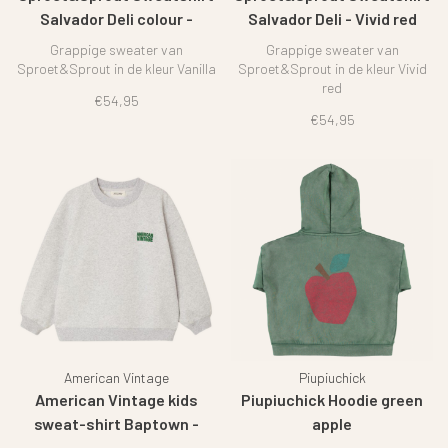
Salvador Deli colour -
Salvador Deli - Vivid red
Vanilla
Grappige sweater van
Grappige sweater van
Sproet&Sprout in de kleur Vanilla
Sproet&Sprout in de kleur Vivid
red
€54,95
€54,95
American Vintage
Piupiuchick
American Vintage kids
Piupiuchick Hoodie green
sweat-shirt Baptown -
apple
Heather grey