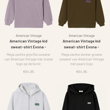
American Vintage
American Vintage
American Vintage kid
American Vintage kid
sweat-shirt Evona -
sweat-shirt Evona -
Sugered almond
Overdyed wood
Mega zachte grijs/lila sweater
Mega zachte donker groene
van American Vintage met oranje
sweater van American Vintage
logo op de borst
met paars logo
€64,95
€64,95