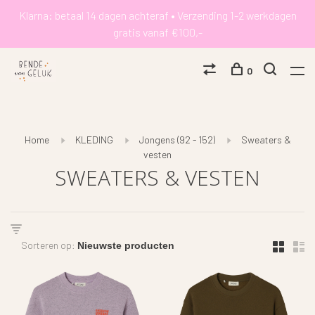
Klarna: betaal 14 dagen achteraf • Verzending 1-2 werkdagen
gratis vanaf €100,-
0
Home
KLEDING
Jongens (92 - 152)
Sweaters &
vesten
SWEATERS & VESTEN
Sorteren op: