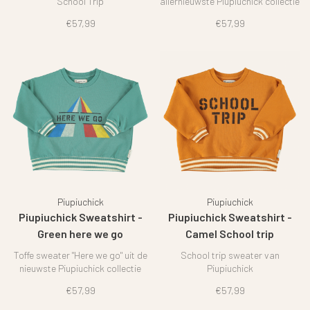
School Trip
allernieuwste Piupiuchick collectie
€57,99
€57,99
Piupiuchick
Piupiuchick
Piupiuchick Sweatshirt -
Piupiuchick Sweatshirt -
Green here we go
Camel School trip
Toffe sweater "Here we go" uit de
School trip sweater van
nieuwste Piupiuchick collectie
Piupiuchick
€57,99
€57,99