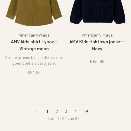
American Vintage
American Vintage
AMV kids shirt Lycaz -
AMV Kids Hoktown jacket -
Vintage moss
Navy
Stoere groene blouse die het ook
€154,95
goed doet als vest/jasje.
€84,95
1
2
3
4
Toon 1 - 24 van 87