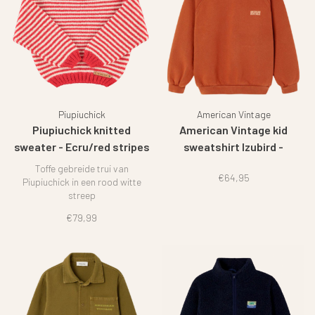
Piupiuchick
American Vintage
Piupiuchick knitted
American Vintage kid
sweater - Ecru/red stripes
sweatshirt Izubird -
Cinnamon
Toffe gebreide trui van
€64,95
Piupiuchick in een rood witte
streep
€79,99