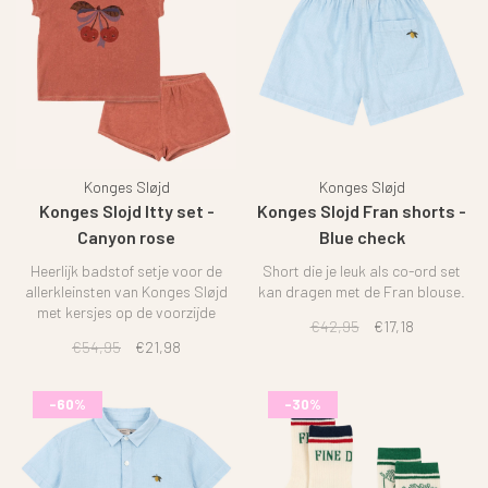
Konges Sløjd
Konges Sløjd
Konges Slojd Itty set -
Konges Slojd Fran shorts -
Canyon rose
Blue check
Heerlijk badstof setje voor de
Short die je leuk als co-ord set
allerkleinsten van Konges Sløjd
kan dragen met de Fran blouse.
met kersjes op de voorzijde
€42,95
€17,18
€54,95
€21,98
-60%
-30%