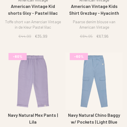
American Vintage Kid
American Vintage Kids
shorts Gixy - Pastel lilac
Shirt Grezbay - Hyacinth
Toffe short van Amercian Vintage
Paarse denim blouse van
in de kleur Pastel lilac
American Vintage
€44,99
€35,99
€84,95
€67,96
-60%
-60%
Navy Natural Mex Pants |
Navy Natural Chino Baggy
Lila
w/ Pockets | Light Blue