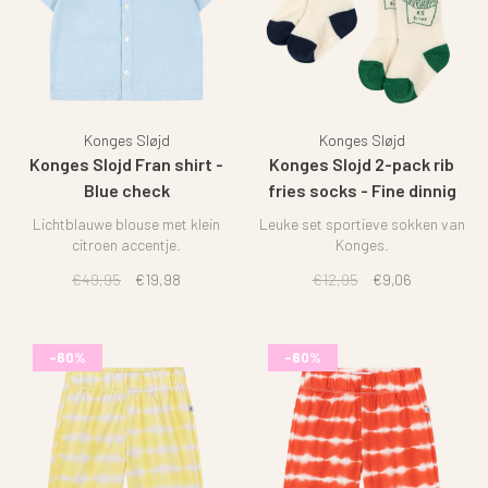
Konges Sløjd
Konges Sløjd
Konges Slojd Fran shirt -
Konges Slojd 2-pack rib
Blue check
fries socks - Fine dinnig
Lichtblauwe blouse met klein
Leuke set sportieve sokken van
citroen accentje.
Konges.
€49,95
€19,98
€12,95
€9,06
-60%
-60%