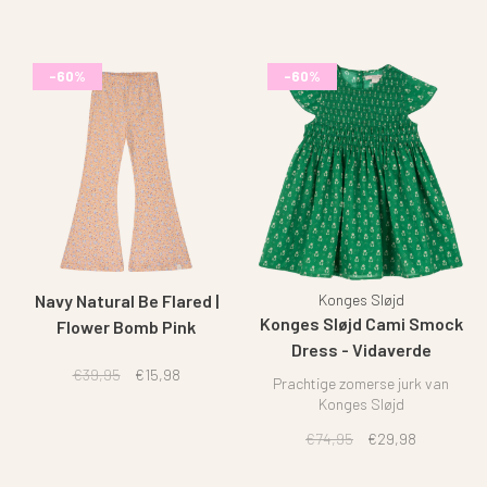
-60%
-60%
Navy Natural Be Flared |
Konges Sløjd
Konges Sløjd Cami Smock
Flower Bomb Pink
Dress - Vidaverde
€39,95
€15,98
Prachtige zomerse jurk van
Konges Sløjd
€74,95
€29,98