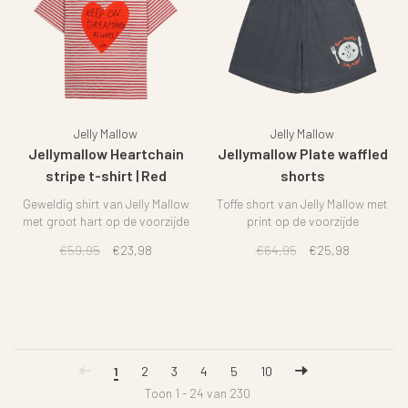
Jelly Mallow
Jelly Mallow
Jellymallow Heartchain
Jellymallow Plate waffled
stripe t-shirt | Red
shorts
Geweldig shirt van Jelly Mallow
Toffe short van Jelly Mallow met
met groot hart op de voorzijde
print op de voorzijde
€59,95
€23,98
€64,95
€25,98
1
2
3
4
5
10
Toon 1 - 24 van 230