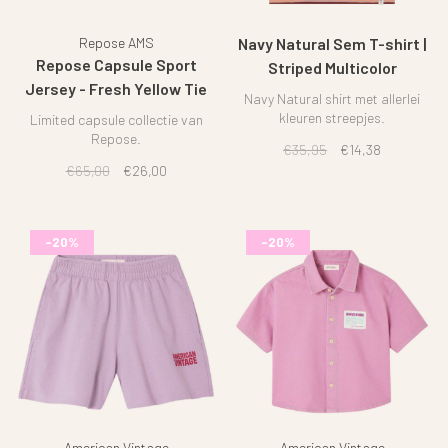
Repose AMS
Navy Natural Sem T-shirt |
Repose Capsule Sport
Striped Multicolor
Jersey - Fresh Yellow Tie
Navy Natural shirt met allerlei
dye
kleuren streepjes.
Limited capsule collectie van
Repose.
€35,95
€14,38
€65,00
€26,00
-20%
-20%
American Vintage
American Vintage