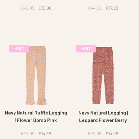
€49,95
€19,98
€44,95
€17,98
-60%
-60%
Navy Natural Ruffle Legging
Navy Natural Legging |
| Flower Bomb Pink
Leopard Flower Berry
€35,95
€14,38
€35,95
€14,38