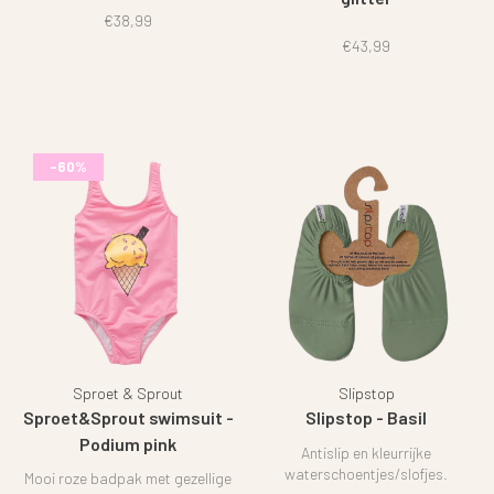
€38,99
€43,99
-60%
Sproet & Sprout
Slipstop
Sproet&Sprout swimsuit -
Slipstop - Basil
Podium pink
Antislip en kleurrijke
waterschoentjes/slofjes.
Mooi roze badpak met gezellige