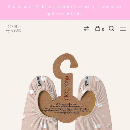
Klarna: betaal 14 dagen achteraf • Verzending 1-2 werkdagen
gratis vanaf €100,-
0