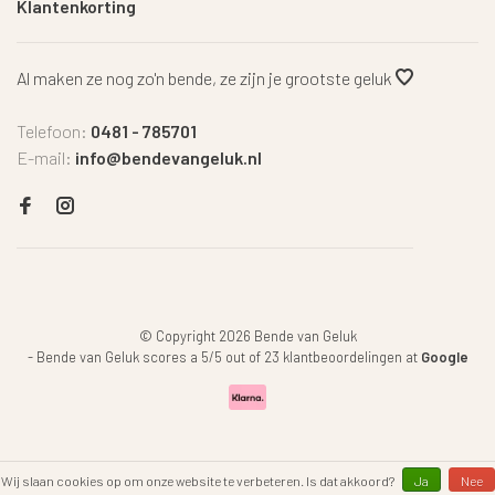
Klantenkorting
Al maken ze nog zo'n bende, ze zijn je grootste geluk
Telefoon:
0481 - 785701
E-mail:
info@bendevangeluk.nl
© Copyright 2026 Bende van Geluk
-
Bende van Geluk
scores a
5
/
5
out of
23
klantbeoordelingen at
Google
Wij slaan cookies op om onze website te verbeteren. Is dat akkoord?
Ja
Nee