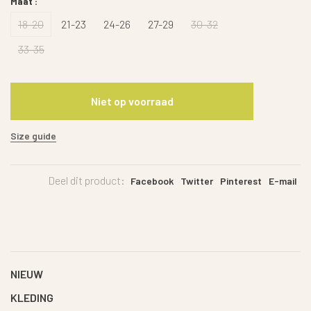
Maat :
18-20
21-23
24-26
27-29
30-32
33-35
Niet op voorraad
Size guide
Deel dit product:
Facebook
Twitter
Pinterest
E-mail
NIEUW
KLEDING