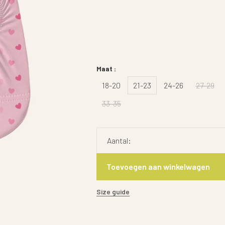
Maat :
18-20
21-23
24-26
27-29
33-35
Aantal:
Toevoegen aan winkelwagen
Size guide