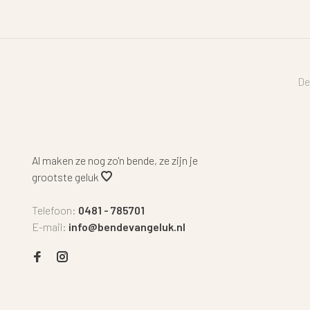
De
Al maken ze nog zo'n bende, ze zijn je
grootste geluk
Telefoon:
0481 - 785701
E-mail:
info@bendevangeluk.nl