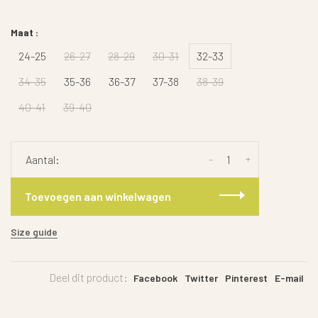
Maat :
24-25
26-27
28-29
30-31
32-33
34-35
35-36
36-37
37-38
38-39
40-41
39-40
-
+
Aantal:
Toevoegen aan winkelwagen
Size guide
Deel dit product:
Facebook
Twitter
Pinterest
E-mail