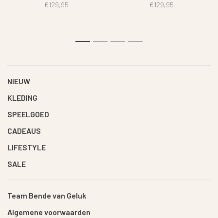
€129,95
€129,95
1
2
3
4
NIEUW
KLEDING
SPEELGOED
CADEAUS
LIFESTYLE
SALE
Team Bende van Geluk
Algemene voorwaarden