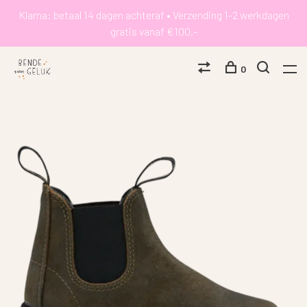
Klarna: betaal 14 dagen achteraf • Verzending 1-2 werkdagen
gratis vanaf €100,-
0