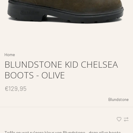
Home
BLUNDSTONE KID CHELSEA
BOOTS - OLIVE
€129,95
Blundstone
Toffe en wat ruigere kleur van Blundstone - deze olive boots.