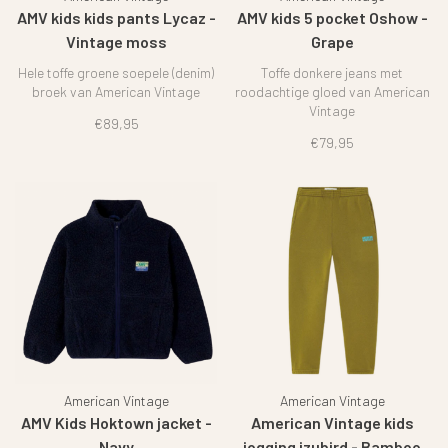
AMV kids kids pants Lycaz -
AMV kids 5 pocket Oshow -
Vintage moss
Grape
Hele toffe groene soepele (denim)
Toffe donkere jeans met
broek van American Vintage
roodachtige gloed van American
Vintage
€89,95
€79,95
American Vintage
American Vintage
AMV Kids Hoktown jacket -
American Vintage kids
Navy
jogging izubird - Bamboo