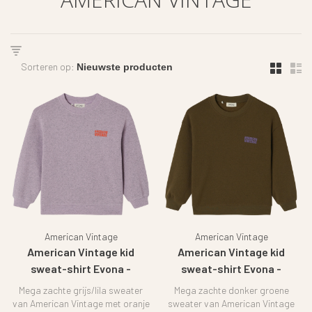
Sorteren op:
American Vintage
American Vintage
American Vintage kid
American Vintage kid
sweat-shirt Evona -
sweat-shirt Evona -
Sugered almond
Overdyed wood
Mega zachte grijs/lila sweater
Mega zachte donker groene
van American Vintage met oranje
sweater van American Vintage