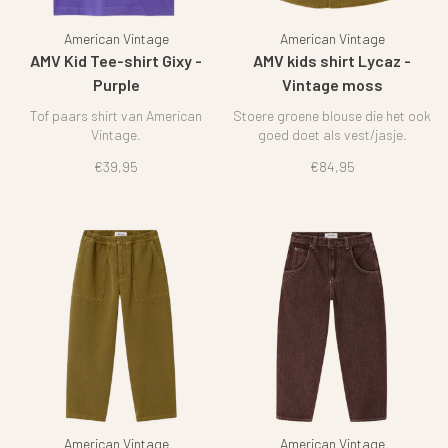
American Vintage
American Vintage
AMV Kid Tee-shirt Gixy -
AMV kids shirt Lycaz -
Purple
Vintage moss
Tof paars shirt van American
Stoere groene blouse die het ook
Vintage.
goed doet als vest/jasje.
€39,95
€84,95
American Vintage
American Vintage