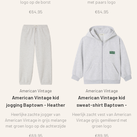
logo op de borst
met paars logo
€64,95
€64,95
American Vintage
American Vintage
American Vintage kid
American Vintage kid
jogging Baptown - Heather
sweat-shirt Baptown -
grey
Heather grey
Heerlijke zachte jogger van
Heerlijk zacht vest van American
American Vintage in grijs melange
Vintage grijs gemêleerd met
met groen logo op de achterzijde
groen logo
€69,95
€89,95