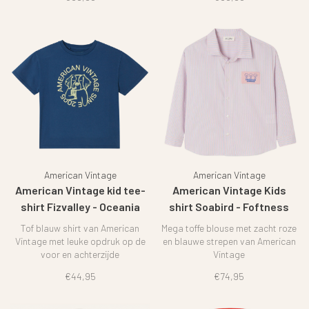
American Vintage
American Vintage
American Vintage kid tee-
American Vintage Kids
shirt Fizvalley - Oceania
shirt Soabird - Foftness
stripe
Tof blauw shirt van American
Mega toffe blouse met zacht roze
Vintage met leuke opdruk op de
en blauwe strepen van American
voor en achterzijde
Vintage
€44,95
€74,95