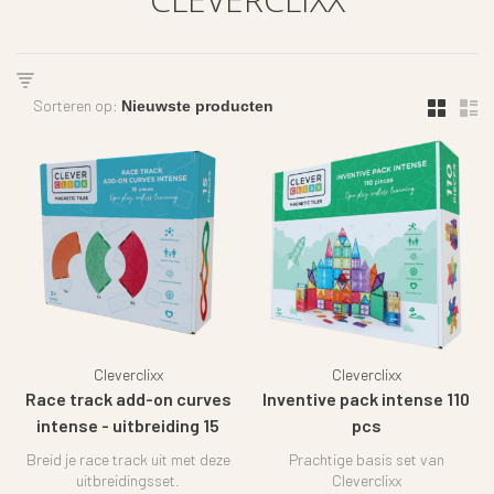
Sorteren op:
Cleverclixx
Cleverclixx
Race track add-on curves
Inventive pack intense 110
intense - uitbreiding 15
pcs
pieces
Breid je race track uit met deze
Prachtige basis set van
uitbreidingsset.
Cleverclixx