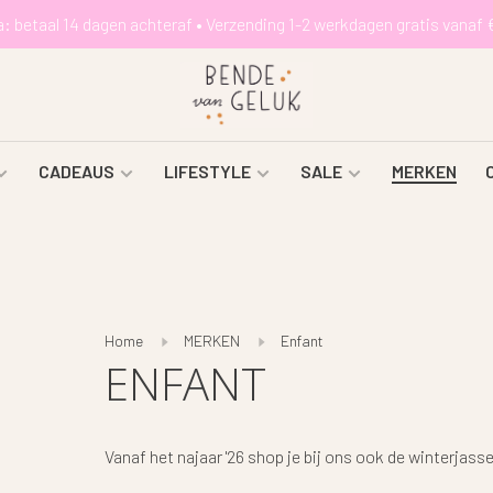
a: betaal 14 dagen achteraf • Verzending 1-2 werkdagen gratis vanaf 
CADEAUS
LIFESTYLE
SALE
MERKEN
Home
MERKEN
Enfant
ENFANT
Vanaf het najaar '26 shop je bij ons ook de winterjass