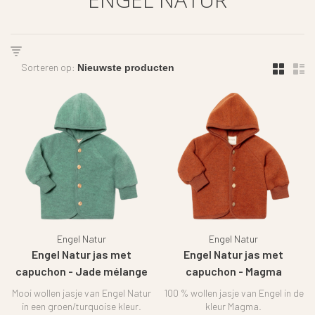
Sorteren op:
Engel Natur
Engel Natur
Engel Natur jas met
Engel Natur jas met
capuchon - Jade mélange
capuchon - Magma
mélange
Mooi wollen jasje van Engel Natur
100 % wollen jasje van Engel in de
in een groen/turquoise kleur.
kleur Magma.