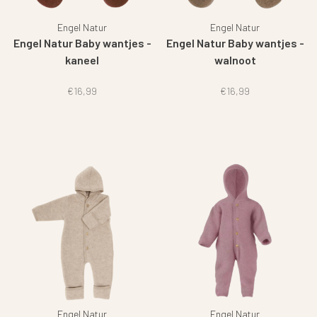
Engel Natur
Engel Natur
Engel Natur Baby wantjes -
Engel Natur Baby wantjes -
kaneel
walnoot
€16,99
€16,99
Engel Natur
Engel Natur