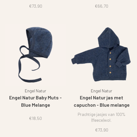
€73,90
€66,70
Engel Natur
Engel Natur
Engel Natur Baby Muts -
Engel Natur jas met
Blue Melange
capuchon - Blue melange
Prachtige jasjes van 100%
€18,50
(fleece)wol.
€73,90