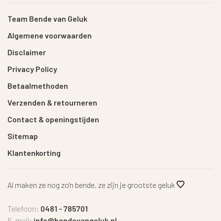
Team Bende van Geluk
Algemene voorwaarden
Disclaimer
Privacy Policy
Betaalmethoden
Verzenden & retourneren
Contact & openingstijden
Sitemap
Klantenkorting
Al maken ze nog zo'n bende, ze zijn je grootste geluk
Telefoon:
0481 - 785701
E-mail:
info@bendevangeluk.nl