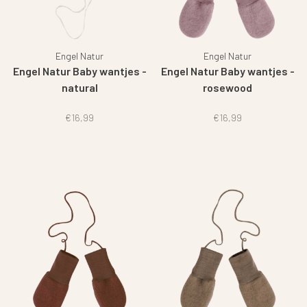
Engel Natur
Engel Natur
Engel Natur Baby wantjes -
Engel Natur Baby wantjes -
natural
rosewood
€16,99
€16,99