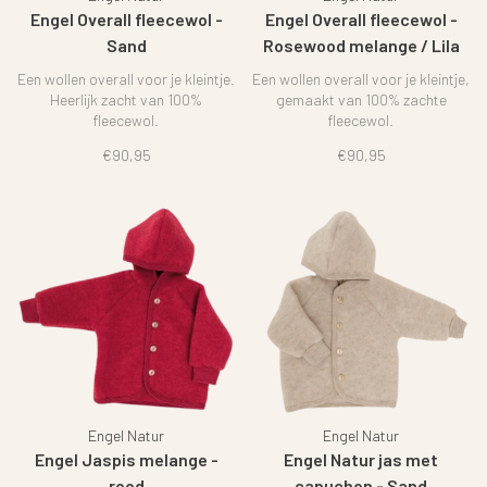
Engel Overall fleecewol -
Engel Overall fleecewol -
Sand
Rosewood melange / Lila
Een wollen overall voor je kleintje.
Een wollen overall voor je kleintje,
Heerlijk zacht van 100%
gemaakt van 100% zachte
fleecewol.
fleecewol.
€90,95
€90,95
Engel Natur
Engel Natur
Engel Jaspis melange -
Engel Natur jas met
rood
capuchon - Sand