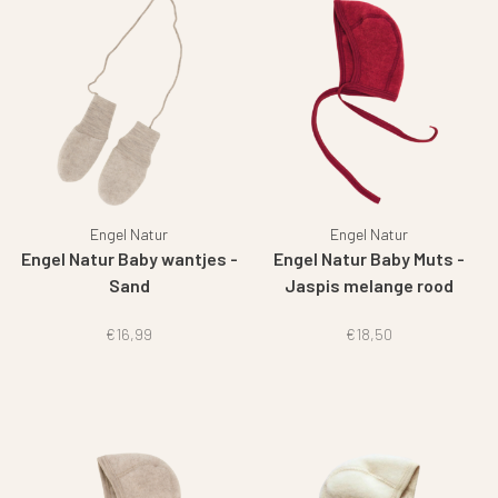
Engel Natur
Engel Natur
Engel Natur Baby wantjes -
Engel Natur Baby Muts -
Sand
Jaspis melange rood
€16,99
€18,50