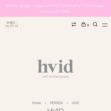
Klarna: betaal 14 dagen achteraf • Verzending 1-2 werkdagen
gratis vanaf €100,-
0
Home
MERKEN
HVID
HVID