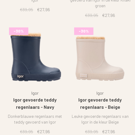
groen
€39,95
€27,96
€39,95
€27,96
-30%
-30%
Igor
Igor
Igor gevoerde teddy
Igor gevoerde teddy
regenlaars - Navy
regenlaars - Beige
Donkerblauwe regenlaars met
Leuke gevoerde regenlaars van
teddy gevoerd van Igor
Igor in de kleur Beige
€39,95
€27,96
€39,95
€27,96