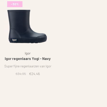
-30%
Igor
Igor regenlaars Yogi - Navy
Super fijne regenlaarzen van Igor
€34,95
€24,46