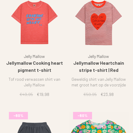
Jelly Mallow
Jelly Mallow
Jellymallow Cooking heart
Jellymallow Heartchain
pigment t-shirt
stripe t-shirt | Red
Tof rood verwassen shirt van
Geweldig shirt van Jelly Mallow
Jelly Mallow
met groot hart op de voorzijde
€49,95
€19,98
€59,95
€23,98
-60%
-60%