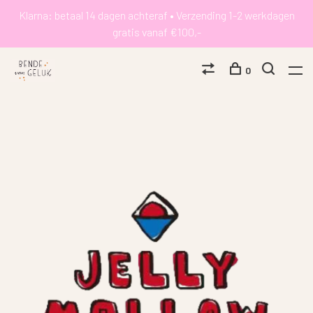
Klarna: betaal 14 dagen achteraf • Verzending 1-2 werkdagen
gratis vanaf €100,-
0