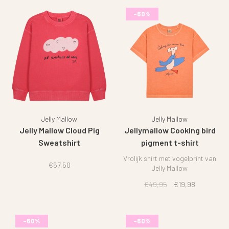
-60%
Jelly Mallow
Jelly Mallow
Jelly Mallow Cloud Pig
Jellymallow Cooking bird
Sweatshirt
pigment t-shirt
Vrolijk shirt met vogelprint van
€67,50
Jelly Mallow
€49,95
€19,98
-60%
-60%