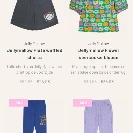
Jelly Mallow
Jelly Mallow
Jellymallow Plate waffled
Jellymallow Flower
shorts
seersucker blouse
Toffe short van Jelly Mallow met
Prachtige top met bloemen en
print op de voorzijde
een stukje open bij de onderrug.
€64,95
€25,98
€89,95
€35,98
-60%
-60%