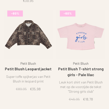
€39,95
-60%
-60%
Petit Blush
Petit Blush
Petit Blush Leopard jacket
Petit Blush T-shirt strong
girls - Pale lilac
Super toffe spijkerjas van Petit
Blush in leopard print
Leuk kort shirt van Petit Blush
met op de voorzijde de tekst
€89,95
€35,98
"Strong girls club"
€46,95
€18,78