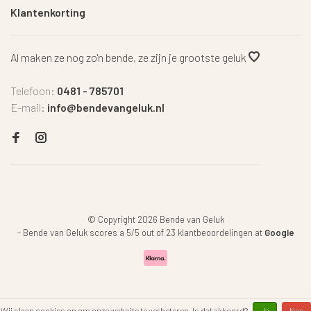
Klantenkorting
Al maken ze nog zo'n bende, ze zijn je grootste geluk
Telefoon:
0481 - 785701
E-mail:
info@bendevangeluk.nl
© Copyright 2026 Bende van Geluk
-
Bende van Geluk
scores a
5
/
5
out of
23
klantbeoordelingen at
Google
Wij slaan cookies op om onze website te verbeteren. Is dat akkoord?
Ja
Nee