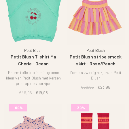
Petit Blush
Petit Blush
Petit Blush T-shirt Ma
Petit Blush stripe smock
Cherie - Ocean
skirt - Rose/Peach
Enorm toffe top in mintgroene
Zomers zwierig rokje van Petit
kleur van Petit Blush met kersen
Blush
print op de voorzijde
€59,95
€23,98
€49,95
€19,98
-60%
-30%