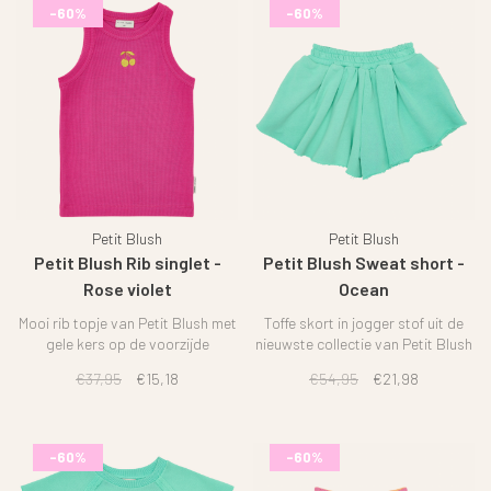
-60%
-60%
Petit Blush
Petit Blush
Petit Blush Rib singlet -
Petit Blush Sweat short -
Rose violet
Ocean
Mooi rib topje van Petit Blush met
Toffe skort in jogger stof uit de
gele kers op de voorzijde
nieuwste collectie van Petit Blush
€37,95
€15,18
€54,95
€21,98
-60%
-60%