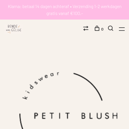
Klarna: betaal 14 dagen achteraf • Verzending 1-2 werkdagen
gratis vanaf €100,-
0