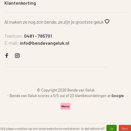
Klantenkorting
Al maken ze nog zo'n bende, ze zijn je grootste geluk
Telefoon:
0481 - 785701
E-mail:
info@bendevangeluk.nl
© Copyright 2026 Bende van Geluk
-
Bende van Geluk
scores a
5
/
5
out of
23
klantbeoordelingen at
Google
Wij slaan cookies op om onze website te verbeteren. Is dat akkoord?
Ja
Nee