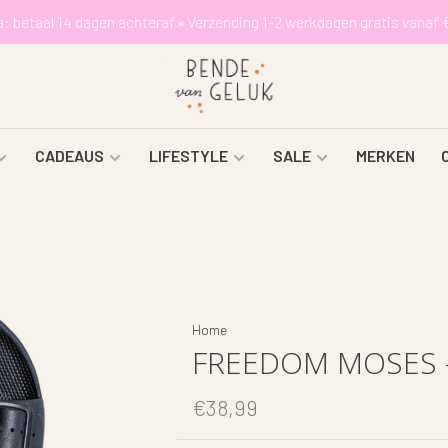
a: betaal 14 dagen achteraf • Verzending 1-2 werkdagen gratis vanaf 
CADEAUS
LIFESTYLE
SALE
MERKEN
Home
FREEDOM MOSES -
€38,99