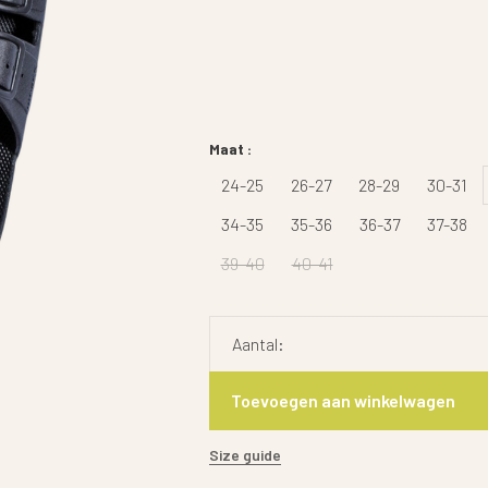
Maat :
24-25
26-27
28-29
30-31
34-35
35-36
36-37
37-38
39-40
40-41
Aantal:
Toevoegen aan winkelwagen
Size guide