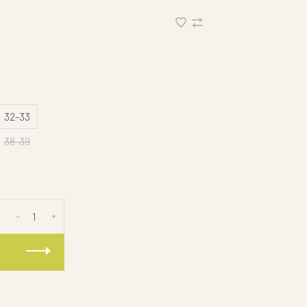
32-33
38-39
-
+