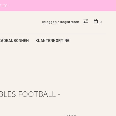
€100,-
Inloggen / Registreren
0
CADEAUBONNEN
KLANTENKORTING
BLES FOOTBALL -
Jellycat