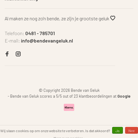
Al maken ze nog zo'n bende, ze zijn je grootste geluk
Telefoon:
0481 - 785701
E-mail:
info@bendevangeluk.nl
© Copyright 2026 Bende van Geluk
-
Bende van Geluk
scores a
5
/
5
out of
23
klantbeoordelingen at
Google
Wij slaan cookies op om onze website te verbeteren. Is dat akkoord?
Ja
Nee