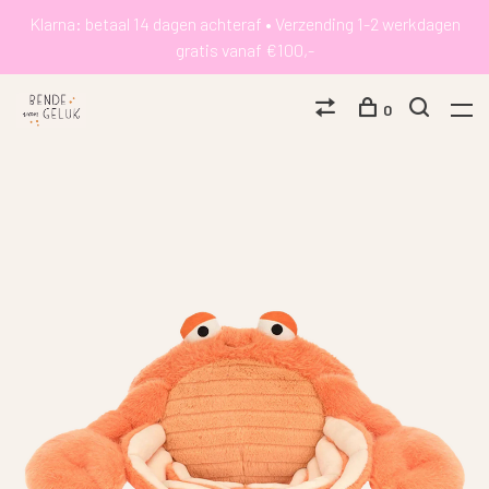
Klarna: betaal 14 dagen achteraf • Verzending 1-2 werkdagen
gratis vanaf €100,-
0