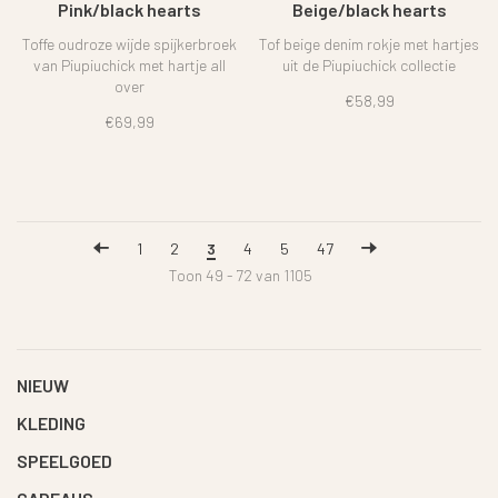
Pink/black hearts
Beige/black hearts
Toffe oudroze wijde spijkerbroek
Tof beige denim rokje met hartjes
van Piupiuchick met hartje all
uit de Piupiuchick collectie
over
€58,99
€69,99
1
2
3
4
5
47
Toon 49 - 72 van 1105
NIEUW
KLEDING
SPEELGOED