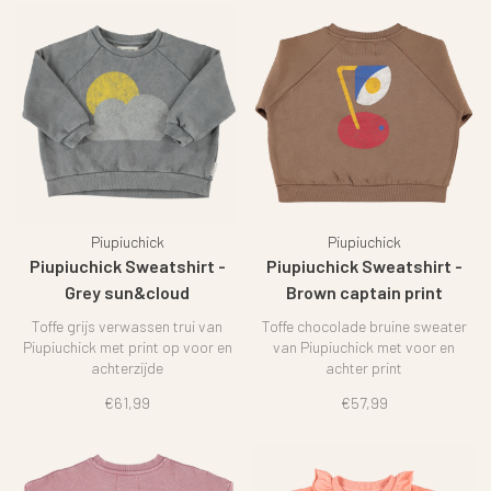
Piupiuchick
Piupiuchick
Piupiuchick Sweatshirt -
Piupiuchick Sweatshirt -
Grey sun&cloud
Brown captain print
Toffe grijs verwassen trui van
Toffe chocolade bruine sweater
Piupiuchick met print op voor en
van Piupiuchick met voor en
achterzijde
achter print
€61,99
€57,99