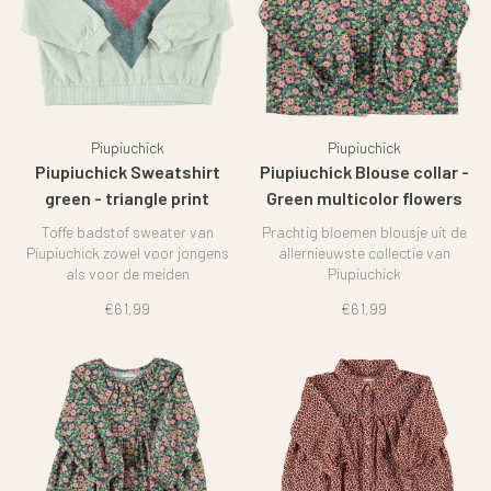
Piupiuchick
Piupiuchick
Piupiuchick Sweatshirt
Piupiuchick Blouse collar -
green - triangle print
Green multicolor flowers
Toffe badstof sweater van
Prachtig bloemen blousje uit de
Piupiuchick zowel voor jongens
allernieuwste collectie van
als voor de meiden
Piupiuchick
€61,99
€61,99