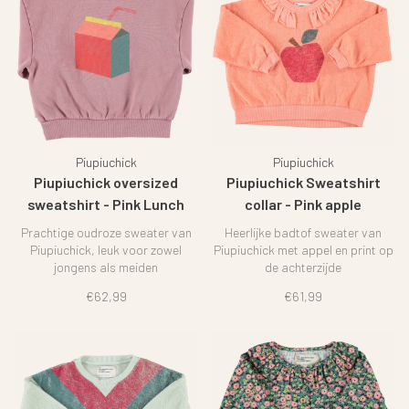
Piupiuchick
Piupiuchick
Piupiuchick oversized
Piupiuchick Sweatshirt
sweatshirt - Pink Lunch
collar - Pink apple
break
Prachtige oudroze sweater van
Heerlijke badtof sweater van
Piupiuchick, leuk voor zowel
Piupiuchick met appel en print op
jongens als meiden
de achterzijde
€62,99
€61,99