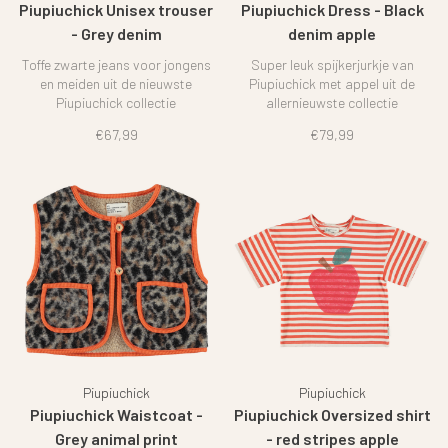
Piupiuchick Unisex trouser
Piupiuchick Dress - Black
- Grey denim
denim apple
Toffe zwarte jeans voor jongens
Super leuk spijkerjurkje van
en meiden uit de nieuwste
Piupiuchick met appel uit de
Piupiuchick collectie
allernieuwste collectie
€67,99
€79,99
Piupiuchick
Piupiuchick
Piupiuchick Waistcoat -
Piupiuchick Oversized shirt
Grey animal print
- red stripes apple