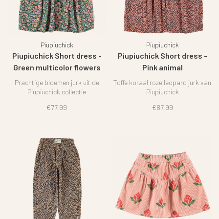
Piupiuchick
Piupiuchick
Piupiuchick Short dress -
Piupiuchick Short dress -
Green multicolor flowers
Pink animal
Prachtige bloemen jurk uit de
Toffe koraal roze leopard jurk van
Piupiuchick collectie
Piupiuchick
€77,99
€87,99