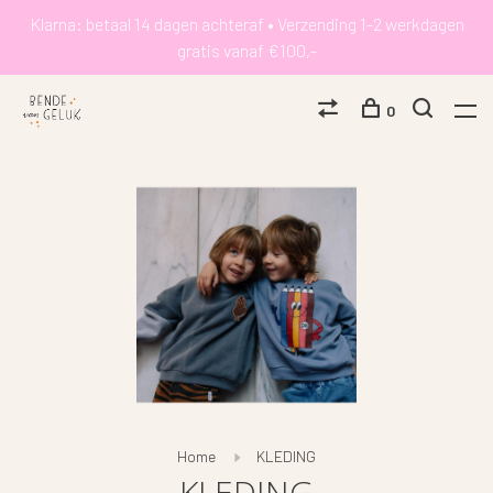
Klarna: betaal 14 dagen achteraf • Verzending 1-2 werkdagen
gratis vanaf €100,-
0
Home
KLEDING
KLEDING