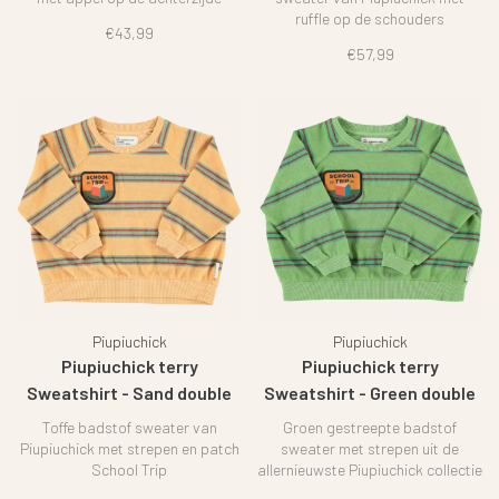
ruffle op de schouders
€43,99
€57,99
Piupiuchick
Piupiuchick
Piupiuchick terry
Piupiuchick terry
Sweatshirt - Sand double
Sweatshirt - Green double
stripes
stripes
Toffe badstof sweater van
Groen gestreepte badstof
Piupiuchick met strepen en patch
sweater met strepen uit de
School Trip
allernieuwste Piupiuchick collectie