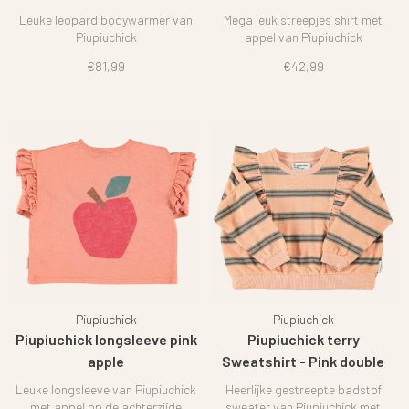
Leuke leopard bodywarmer van
Mega leuk streepjes shirt met
Piupiuchick
appel van Piupiuchick
€81,99
€42,99
Piupiuchick
Piupiuchick
Piupiuchick longsleeve pink
Piupiuchick terry
apple
Sweatshirt - Pink double
stripes
Leuke longsleeve van Piupiuchick
Heerlijke gestreepte badstof
met appel op de achterzijde
sweater van Piupiuchick met