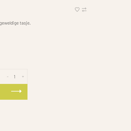
 geweldige tasje.
-
+