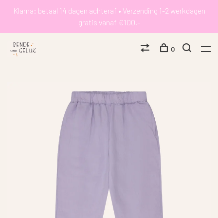
Klarna: betaal 14 dagen achteraf • Verzending 1-2 werkdagen
gratis vanaf €100,-
0