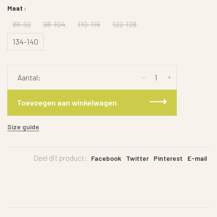
Maat :
86-92
98-104
110-116
122-128
134-140
-
+
Aantal:
Toevoegen aan winkelwagen
Size guide
Deel dit product:
Facebook
Twitter
Pinterest
E-mail