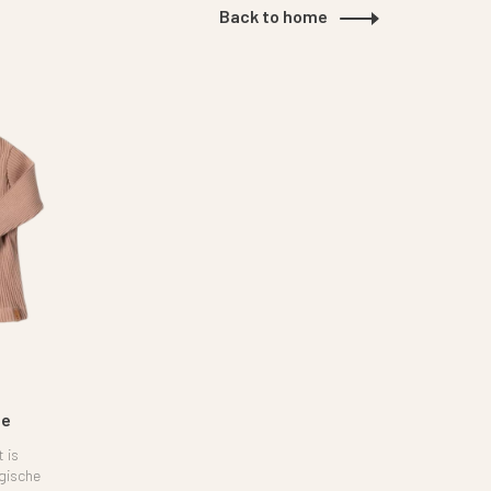
Back to home
ee
 is
gische