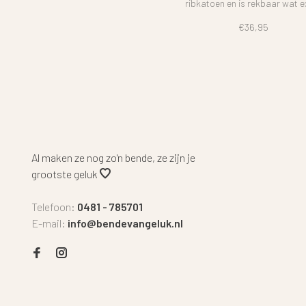
ribkatoen en is rekbaar wat e
comfort betekent. Door de om
€36,95
hoef je deze niet over zijn of haa
te trekken. Bijpassende leggi
mutsje verkrijgbaar.
Al maken ze nog zo'n bende, ze zijn je
grootste geluk
Telefoon:
0481 - 785701
E-mail:
info@bendevangeluk.nl