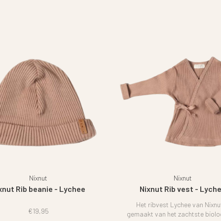
Nixnut
Nixnut
xnut Rib beanie - Lychee
Nixnut Rib vest - Lych
Het ribvest Lychee van Nixnut
€19,95
gemaakt van het zachtste biolo