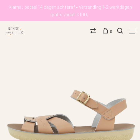
Klarna: betaal 14 dagen achteraf • Verzending 1-2 werkdagen
gratis vanaf €100,-
0