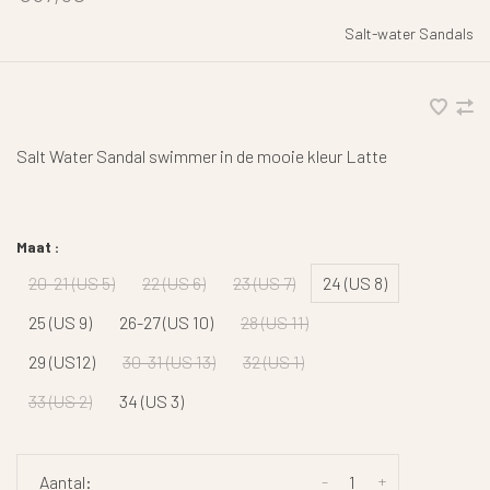
Salt-water Sandals
Salt Water Sandal swimmer in de mooie kleur Latte
Maat :
20-21 (US 5)
22 (US 6)
23 (US 7)
24 (US 8)
25 (US 9)
26-27 (US 10)
28 (US 11)
29 (US12)
30-31 (US 13)
32 (US 1)
33 (US 2)
34 (US 3)
-
+
Aantal: