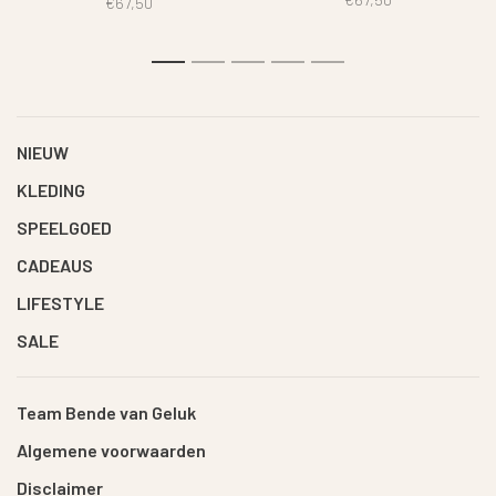
€67,50
en kleuren.
1
2
3
4
5
NIEUW
KLEDING
SPEELGOED
CADEAUS
LIFESTYLE
SALE
Team Bende van Geluk
Algemene voorwaarden
Disclaimer