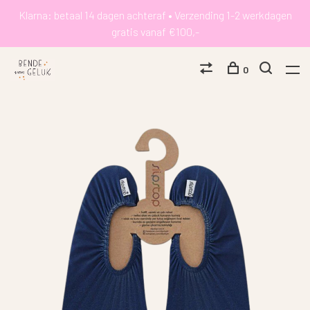
Klarna: betaal 14 dagen achteraf • Verzending 1-2 werkdagen
gratis vanaf €100,-
0