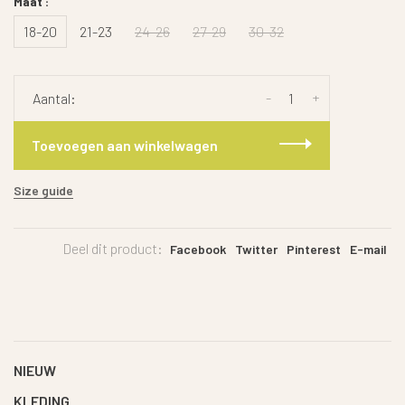
Maat :
18-20
21-23
24-26
27-29
30-32
-
+
Aantal:
Toevoegen aan winkelwagen
Size guide
Deel dit product:
Facebook
Twitter
Pinterest
E-mail
NIEUW
KLEDING