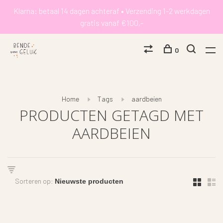
Klarna: betaal 14 dagen achteraf • Verzending 1-2 werkdagen
gratis vanaf €100,-
0
Home
Tags
aardbeien
PRODUCTEN GETAGD MET
AARDBEIEN
Sorteren op: