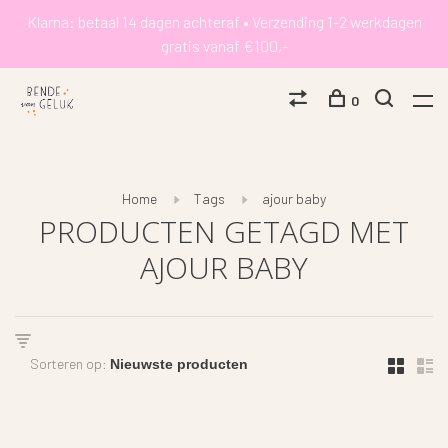
Klarna: betaal 14 dagen achteraf • Verzending 1-2 werkdagen
gratis vanaf €100,-
0
Home
Tags
ajour baby
PRODUCTEN GETAGD MET
AJOUR BABY
Sorteren op: