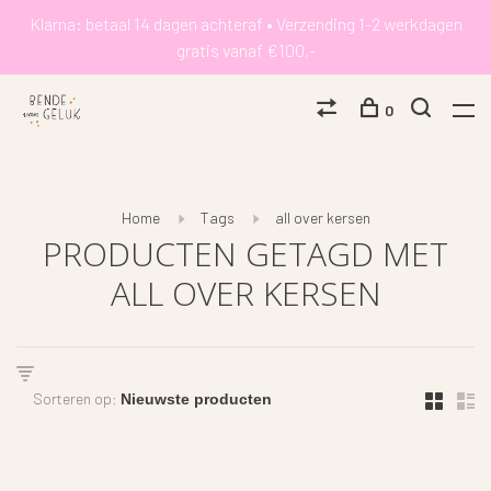
Klarna: betaal 14 dagen achteraf • Verzending 1-2 werkdagen
gratis vanaf €100,-
0
Home
Tags
all over kersen
PRODUCTEN GETAGD MET
ALL OVER KERSEN
Sorteren op: