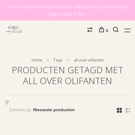
Klarna: betaal 14 dagen achteraf • Verzending 1-2 werkdagen
gratis vanaf €100,-
0
Home
Tags
all over olifanten
PRODUCTEN GETAGD MET
ALL OVER OLIFANTEN
Sorteren op: