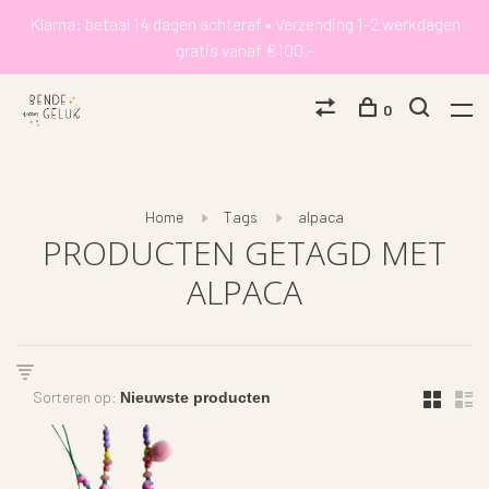
Klarna: betaal 14 dagen achteraf • Verzending 1-2 werkdagen
gratis vanaf €100,-
0
Home
Tags
alpaca
PRODUCTEN GETAGD MET
ALPACA
Sorteren op: