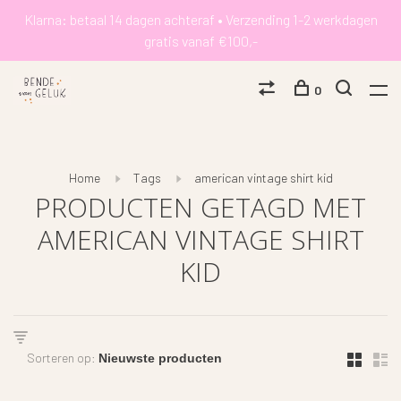
Klarna: betaal 14 dagen achteraf • Verzending 1-2 werkdagen
gratis vanaf €100,-
0
Home
Tags
american vintage shirt kid
PRODUCTEN GETAGD MET
AMERICAN VINTAGE SHIRT
KID
Sorteren op: