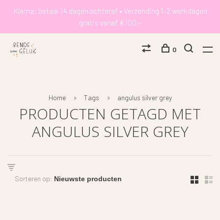
Klarna: betaal 14 dagen achteraf • Verzending 1-2 werkdagen
gratis vanaf €100,-
0
Home
Tags
angulus silver grey
PRODUCTEN GETAGD MET
ANGULUS SILVER GREY
Sorteren op: