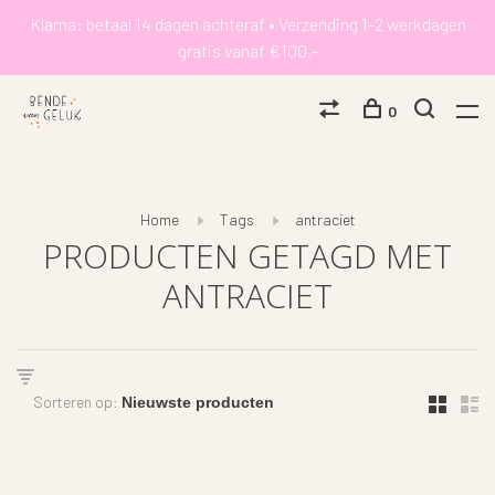
Klarna: betaal 14 dagen achteraf • Verzending 1-2 werkdagen
gratis vanaf €100,-
0
Home
Tags
antraciet
PRODUCTEN GETAGD MET
ANTRACIET
Sorteren op: