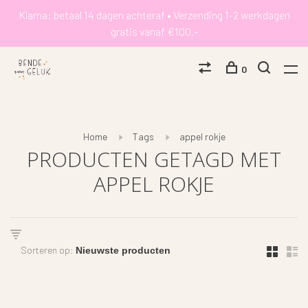
Klarna: betaal 14 dagen achteraf • Verzending 1-2 werkdagen
gratis vanaf €100,-
0
Home
Tags
appel rokje
PRODUCTEN GETAGD MET
APPEL ROKJE
Sorteren op: