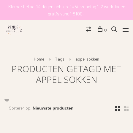
Klarna: betaal 14 dagen achteraf • Verzending 1-2 werkdagen
gratis vanaf €100,-
0
Home
Tags
appel sokken
PRODUCTEN GETAGD MET
APPEL SOKKEN
Sorteren op: