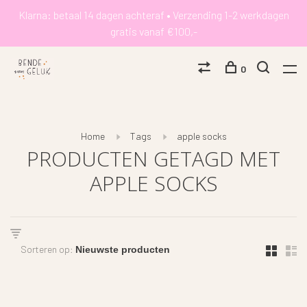
Klarna: betaal 14 dagen achteraf • Verzending 1-2 werkdagen
gratis vanaf €100,-
0
Home
Tags
apple socks
PRODUCTEN GETAGD MET
APPLE SOCKS
Sorteren op: