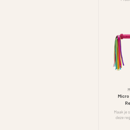
kwalita
M
Micro 
R
Maak je s
deze reg