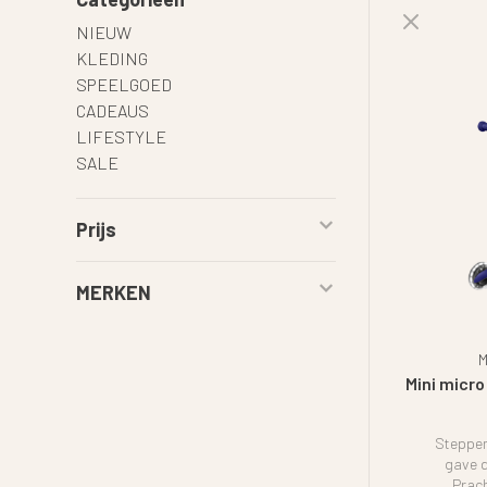
NIEUW
KLEDING
SPEELGOED
CADEAUS
LIFESTYLE
SALE
Prijs
MERKEN
M
Mini micro
Steppen
gave d
Prach