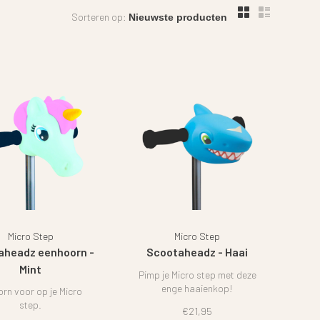
Sorteren op:
Micro Step
Micro Step
aheadz eenhoorn -
Scootaheadz - Haai
Mint
Pimp je Micro step met deze
enge haaienkop!
orn voor op je Micro
step.
€21,95