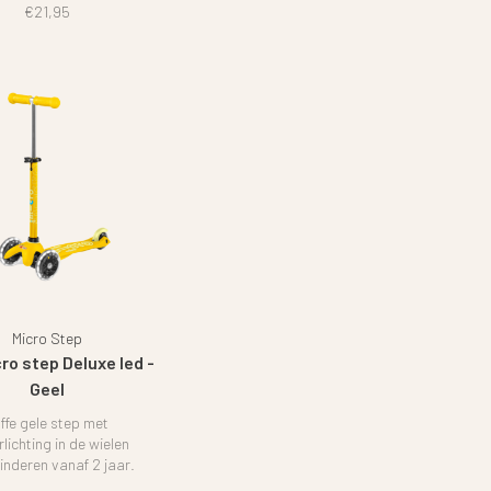
€21,95
Micro Step
cro step Deluxe led -
Geel
ffe gele step met
rlichting in de wielen
inderen vanaf 2 jaar.