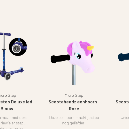
icro Step
Micro Step
 step Deluxe led -
Scootaheadz eenhoorn -
Scoot
Blauw
Roze
 maar met deze
Deze eenhoorn maakt je step
Unic
riewieler step.
nog geliefder!
tig design en