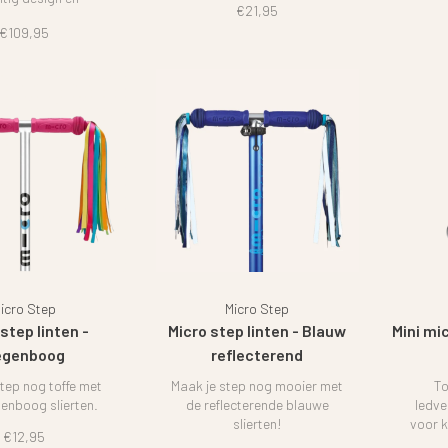
€21,95
tief hoogstaand.
€109,95
icro Step
Micro Step
step linten -
Micro step linten - Blauw
Mini mi
egenboog
reflecterend
tep nog toffe met
Maak je step nog mooier met
To
enboog slierten.
de reflecterende blauwe
ledve
slierten!
voor k
€12,95