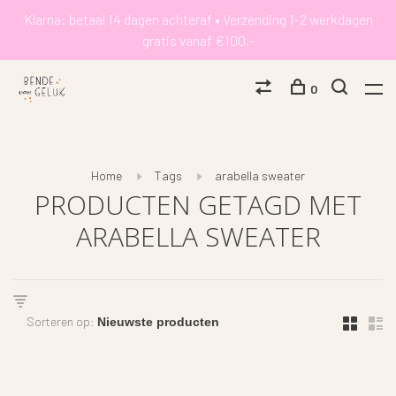
Klarna: betaal 14 dagen achteraf • Verzending 1-2 werkdagen
gratis vanaf €100,-
0
Home
Tags
arabella sweater
PRODUCTEN GETAGD MET
ARABELLA SWEATER
Sorteren op: