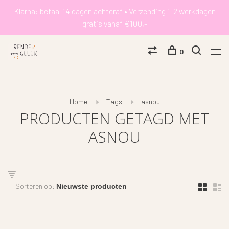
Klarna: betaal 14 dagen achteraf • Verzending 1-2 werkdagen
gratis vanaf €100,-
0
Home
Tags
asnou
PRODUCTEN GETAGD MET
ASNOU
Sorteren op: