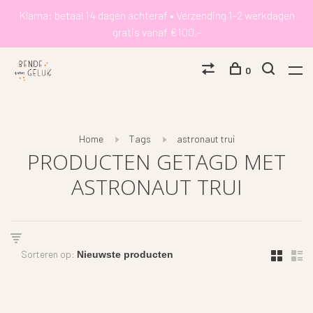
Klarna: betaal 14 dagen achteraf • Verzending 1-2 werkdagen
gratis vanaf €100,-
0
Home
Tags
astronaut trui
PRODUCTEN GETAGD MET
ASTRONAUT TRUI
Sorteren op: