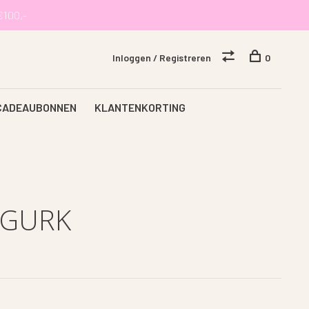
€100,-
Inloggen / Registreren
0
CADEAUBONNEN
KLANTENKORTING
UGURK