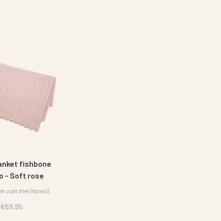
anket fishbone
o - Soft rose
n van merinowol.
€69,95