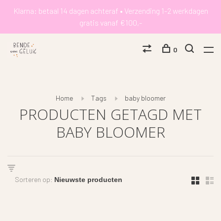
Klarna: betaal 14 dagen achteraf • Verzending 1-2 werkdagen
gratis vanaf €100,-
0
Home
Tags
baby bloomer
PRODUCTEN GETAGD MET
BABY BLOOMER
Sorteren op: