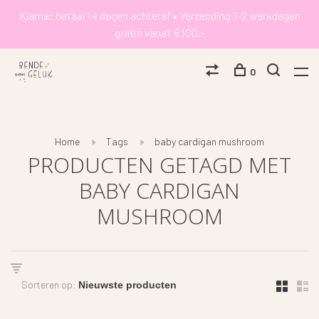
Klarna: betaal 14 dagen achteraf • Verzending 1-2 werkdagen
gratis vanaf €100,-
0
Home
Tags
baby cardigan mushroom
PRODUCTEN GETAGD MET
BABY CARDIGAN
MUSHROOM
Sorteren op: