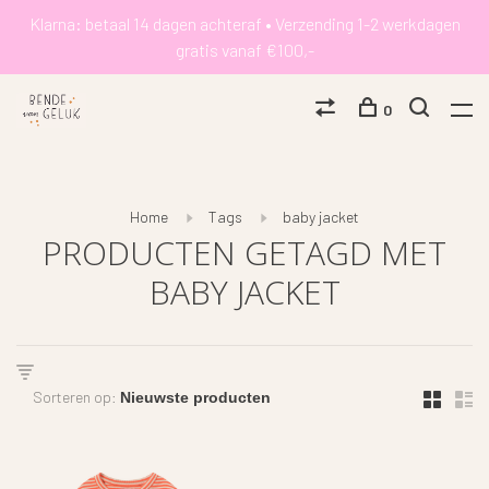
Klarna: betaal 14 dagen achteraf • Verzending 1-2 werkdagen
gratis vanaf €100,-
0
Home
Tags
baby jacket
PRODUCTEN GETAGD MET
BABY JACKET
Sorteren op: