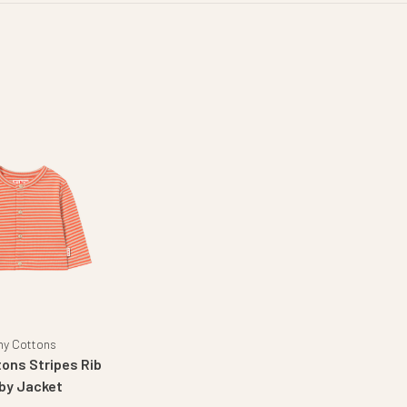
ny Cottons
tons Stripes Rib
by Jacket