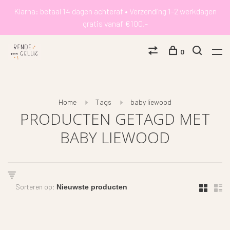
Klarna: betaal 14 dagen achteraf • Verzending 1-2 werkdagen
gratis vanaf €100,-
0
Home
Tags
baby liewood
PRODUCTEN GETAGD MET
BABY LIEWOOD
Sorteren op: